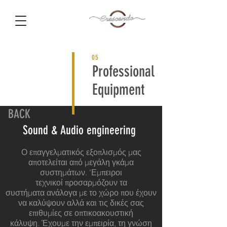
05
Professional
Equipment
BACK
Sound & Audio engineering
Ο επαγγελματικός εξοπλισμός μας
αποτελείται από μεγάλη γκάμα
συστημάτων. 'Εμπειροι
τεχνικοί προσαρμόζουν τα
συστήματα ανάλογα με το χώρο που έχουν
να καλύψουν αλλά και τις δικές σας
επιθυμίες σε οπτικοακουστική
κάλυψη. Έχουμε την εμπειρία, τη γνώση