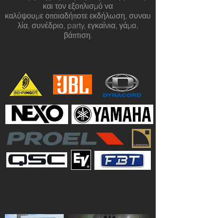
και τον εξοπλισμό να
καλύψουμε οποιαδήποτε εκδήλωση, συναυ
λία, συνέδριο, party, εγκαίνια, γάμο,
βάπτιση.